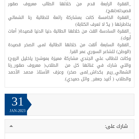
_الفقرة الرابعة قدم من خلالها الطالب معروف صقور
قصيدته(نهج).
_الفقرة الخامسة كانت بمشاركة رائعة للطالبة رنا الشمالي
بخاطرتها ( يدٌ لا تعرف الكتابة)
_الفقرة السادسة القت من خلالها الطالبة دنيا الدنيا قصيدة( أمات
أبوك).
_الفقرة السابعة ألقت من خلالها الطالبة لمى الصخر قصيدة
(الوطن) للشاعر السوري عمر الفرا.
وكانت للطالب علي الجندي مشاركة مميزة بموشح( ياخليل الروح)
والتي شارك في غنائها كل من الطلاب( معروف صقور_رنا
الشمالي_ريم بكداش_لمى صخر) وعزف الأستاذ محمد الأحمد
والطلاب ( أغيد جعفر_ وائل حميدي).
31
JAN-2023
شارك على: