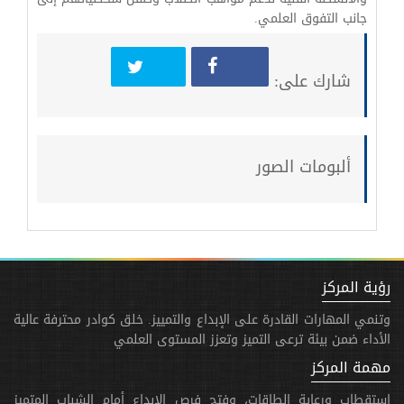
جانب التفوق العلمي.
شارك على:
ألبومات الصور
رؤية المركز
وتنمي المهارات القادرة على الإبداع والتمييز. خلق كوادر محترفة عالية
الأداء ضمن بيئة ترعى التميز وتعزز المستوى العلمي
مهمة المركز
استقطاب ورعاية الطاقات، وفتح فرص الإبداع أمام الشباب المتميز