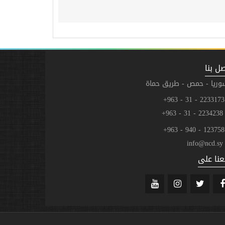
ل بنا
وريا - حمص - طريق حماة
223
2234238 - 31 - 
123
info@ncd.sy
عنا على