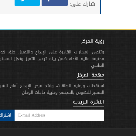
شارك على:
رؤية المركز
وتنمي المهارات القادرة على الإبداع والتمييز. خلق كوا
محترفة عالية الأداء ضمن بيئة ترعى التميز وتعزز المست
العلمي
مهمة المركز
استقطاب ورعاية الطاقات، وفتح فرص الإبداع أمام الشب
المتميز للنهوض بالمجتمع وتلبية حاجات الوطن
النشرة البريدية
اشتراك