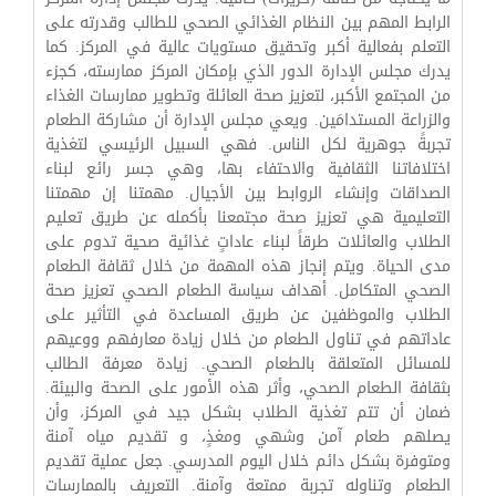
الرابط المهم بين النظام الغذائي الصحي للطالب وقدرته على
التعلم بفعالية أكبر وتحقيق مستويات عالية في المركز. كما
يدرك مجلس الإدارة الدور الذي بإمكان المركز ممارسته، كجزء
من المجتمع الأكبر، لتعزيز صحة العائلة وتطوير ممارسات الغذاء
والزراعة المستدامَين. ويعي مجلس الإدارة أن مشاركة الطعام
تجربةً جوهرية لكل الناس. فهي السبيل الرئيسي لتغذية
اختلافاتنا الثقافية والاحتفاء بها، وهي جسر رائع لبناء
الصداقات وإنشاء الروابط بين الأجيال. مهمتنا إن مهمتنا
التعليمية هي تعزيز صحة مجتمعنا بأكمله عن طريق تعليم
الطلاب والعائلات طرقاً لبناء عاداتٍ غذائية صحية تدوم على
مدى الحياة. ويتم إنجاز هذه المهمة من خلال ثقافة الطعام
الصحي المتكامل. أهداف سياسة الطعام الصحي تعزيز صحة
الطلاب والموظفين عن طريق المساعدة في التأثير على
عاداتهم في تناول الطعام من خلال زيادة معارفهم ووعيهم
للمسائل المتعلقة بالطعام الصحي. زيادة معرفة الطالب
بثقافة الطعام الصحي، وأثر هذه الأمور على الصحة والبيئة.
ضمان أن تتم تغذية الطلاب بشكل جيد في المركز، وأن
يصلهم طعام آمن وشهي ومغذٍ، و تقديم مياه آمنة
ومتوفرة بشكل دائم خلال اليوم المدرسي. جعل عملية تقديم
الطعام وتناوله تجربة ممتعة وآمنة. التعريف بالممارسات