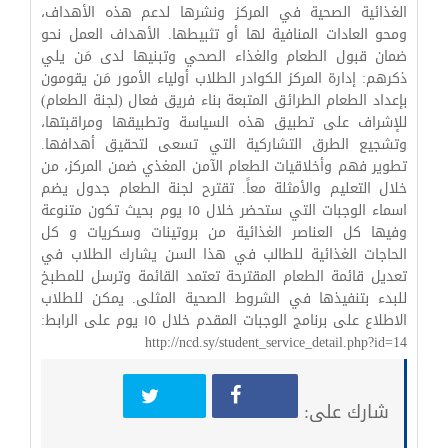
الغذائية الصحية في المركز ونشرها لدعم هذه الأهداف،
ومحو العادات المنافية لها أو تثبيطها. الأهداف العمل نحو
ضمان قبول الطعام والغذاء الصحي وتبنيها لدى مَن يلي
ذكرهم: إدارة المركز الكوادر الطلاب أولياء الأمور مَن يقومون
بإعداد الطعام الطرائق المتبعة بناء فريق فعال (لجنة الطعام)
للإشراف على تطبيق هذه السياسة وتطبيقها ومراقبتها،
وتشجيع الطرق التشاركية التي تسعى لتحقيق أهدافها.
تطوير فهم وأخلاقيات الطعام الآمن المغذي ضمن المركز، من
خلال التعليم والأمثلة معاً. تقترح لجنة الطعام جدول يضم
اسماء الوجبات التي ستحضر خلال ١٥ يوم بحيث تكون متنوعة
وفيها كل العناصر الغذائية من بروتينات وسكريات و كل
الحاجات الغذائية للطالب في هذا السن يشارك الطلاب في
تعديل قائمة الطعام المقترحة تعتمد القائمة وترسل للمطبخ
للبدء بتنفيذها في الشروط الصحية المثلى. يمكن للطلاب
الاطلاع على برنامج الوجبات المقدم خلال ١٥ يوم على الرابط:
http://ncd.sy/student_service_detail.php?id=14
شارك على: