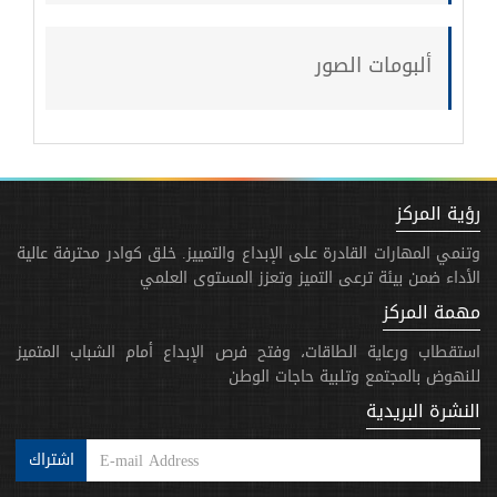
ألبومات الصور
رؤية المركز
وتنمي المهارات القادرة على الإبداع والتمييز. خلق كوادر محترفة عالية
الأداء ضمن بيئة ترعى التميز وتعزز المستوى العلمي
مهمة المركز
استقطاب ورعاية الطاقات، وفتح فرص الإبداع أمام الشباب المتميز
للنهوض بالمجتمع وتلبية حاجات الوطن
النشرة البريدية
اشتراك