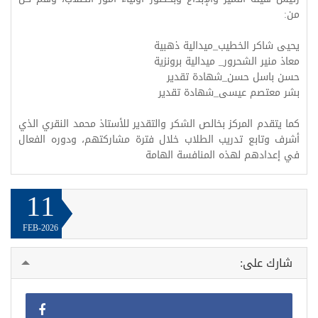
من:
يحيى شاكر الخطيب_ميدالية ذهبية
معاذ منير الشحرور_ ميدالية برونزية
حسن باسل حسن_شهادة تقدير
بشر معتصم عيسى_شهادة تقدير
كما يتقدم المركز بخالص الشكر والتقدير للأستاذ محمد النقري الذي
أشرف وتابع تدريب الطلاب خلال فترة مشاركتهم، ودوره الفعال
في إعدادهم لهذه المنافسة الهامة
11
FEB-2026
شارك على: