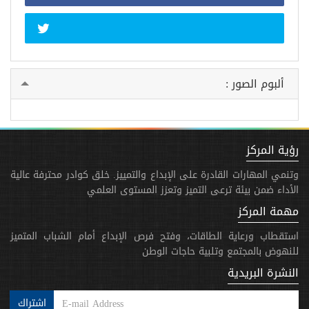
ألبوم الصور :
رؤية المركز
وتنمي المهارات القادرة على الإبداع والتمييز. خلق كوادر محترفة عالية
الأداء ضمن بيئة ترعى التميز وتعزز المستوى العلمي
مهمة المركز
استقطاب ورعاية الطاقات، وفتح فرص الإبداع أمام الشباب المتميز
للنهوض بالمجتمع وتلبية حاجات الوطن
النشرة البريدية
اشتراك