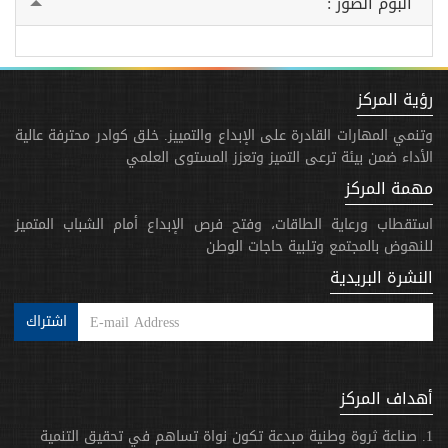
ألبوم الصور :
رؤية المركز
وتنمي المهارات القادرة على الإبداع والتمييز. خلق كوادر محترفة عالية
الأداء ضمن بيئة ترعى التميز وتعزز المستوى العلمي
مهمة المركز
استقطاب ورعاية الطاقات، وفتح فرص الإبداع أمام الشباب المتميز
للنهوض بالمجتمع وتلبية حاجات الوطن
النشرة البريدية
اشتراك
أهداف المركز
1. صناعة ثروة وطنية مبدعة تكون نواة تساهم في تحقيق التنمية