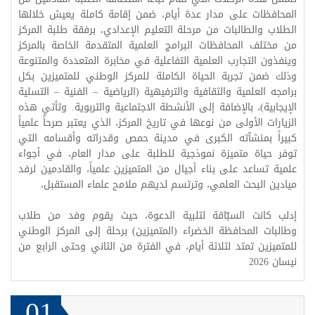
المحافظات على مدار عدة أيام، ضمن إقامة كاملة يعيش خلالها
الطلاب والطالبات من مرحلة التعليم الإعدادي، برفقة طلبة المركز
من مختلف المحافظات البرامج العلمية المتقدمة الخاصة بالمركز
وينفذون التجارب العلمية التفاعلية في مخابرة المتعددة والمتنوعة
وذلك ضمن تجربة الحياة الكاملة للمركز الوطني للمتميزين بكل
برامجه العلمية والثقافية والترفيهية (الرياضية – الفنية – التسلية
الإيجابية)، بالإضافة إلى الأنشطة الاجتماعية والتربوية. وتأتي هذه
الزيارات الأولى من نوعها في تاريخ المركز، الذي يعتبر صرحاً علمياً
كبيراً بمنشآته الكبرى في مدينة حمص وقدراته وأقسامه التي
توفر حياة متميزة نموذجية للطلبة على مدار العام، في أجواء
علمية تساعد على بناء أجيال من المتميزين علمياً، والقادمين لرفد
ميادين البحث العلمي، وترتسم لديهم ملامح علماء المستقبل،
إدلب كانت السبّاقة لتلبية الدعوة، حيث يقوم وفد من طلاب
وطالبات المحافظة الخضراء (المتميزين) برحلة إلى المركز الوطني
للمتميزين تمتد لثلاثة أيام، في الفترة من الثاني وحتى الرابع من
نيسان 2026
01