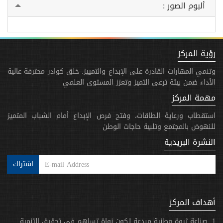
ألبوم الصور :
رؤية المركز
وتنمي المهارات القادرة على الإبداع والتمييز. خلق كوادر محترفة عالية
الأداء ضمن بيئة ترعى التميز وتعزز المستوى العلمي
مهمة المركز
استقطاب ورعاية الطاقات، وفتح فرص الإبداع أمام الشباب المتميز
للنهوض بالمجتمع وتلبية حاجات الوطن
النشرة البريدية
اشتراك
أهداف المركز
1. صناعة ثروة وطنية مبدعة تكون نواة تساهم في تحقيق التنمية