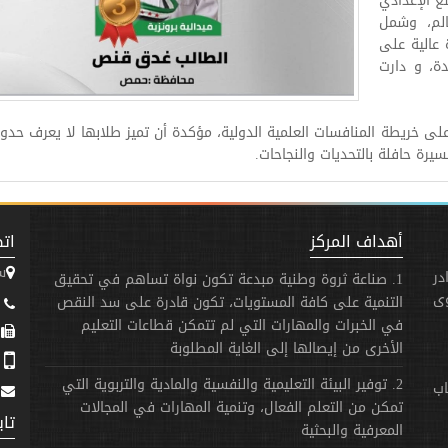
ع الإعدادي
الم، وشمل
عالية على
دة، و دارت
 على خريطة المنافسات العلمية الدولية، مؤكدة أن تميز طلابها لا يعرف حدودا
أهداف المركز
اتص
س
در
1. صناعة ثروة وطنية مبدعة تكون نواة تساهم في تحقيق
وى
التنمية على كافة المستويات، تكون قادرة على سد النقص
3173 - 31 - 963+
في الخبرات والمهارات التي لم تتمكن قطاعات التعليم
963+
الأخرى من إيصالها إلى الغاية المطلوبة
758 - 940 - 963+
2. توفير البيئة التعليمية والنفسية والمادية والتربوية التي
اب
تمكن من التعلم الفعال، وتنمية المهارات في المجالات
تاب
المعرفية والبحثية