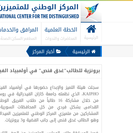
الخطة العلمية
المرافق والخدما
الرئيسية
المحاضرات والندوات
المطعم/السكن/الصحة..
الرئيسية
أخبار المركز
برونزية للطالب"غدق قنص" في أولمبياد الفيز
سجلت هيئة التميز والإبداع حضورها في أولمبياد الفيز
KAIPHO، الذي نظمته جامعة كازان الفيدرالية في رو
من خلال مشاركة 16 طالباً من طلاب الفريق ا
القدامى بشكل فردي من كل المحافظات السورية ل
المشاركين من متميزي المركز الوطني للمتميزين الميدالية
وهو الطالب غدق قنص إلى جانب الفضية و3 برونزيات.