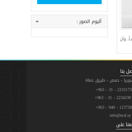
ألبوم الصور :
ً، وأن
ل بنا
وريا - حمص - طريق حماة
223
2234238 - 31 - 
123
info@ncd.sy
عنا على