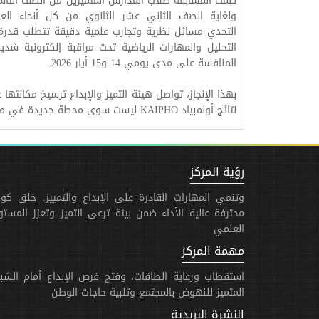
ضمت المسابقة طلاب المدارس المتميزين من الصف التاس
ولغاية الصف الثاني عشر الثانوي من كل أنحاء الع
التحدي مسائل نظرية وتجارب علمية دقيقة تتطلب قدرة 
التحليل والمهارات الرياضية تحت مراقبة إلكترونية شدي
المنافسة على مدى يومي 14 و15 أيار 2026.
بهذا الإنجاز، تواصل هيئة التميز والإبداع ترسيخ مكانتها
نتائج أولمبياد KAIPHO ليست سوى محطة جديدة في مسيرة حافلة بالتحديات والنجاحات.
رؤية المركز
وتنمي المهارات القادرة على الإبداع والتمييز. خلق كوا
محترفة عالية الأداء ضمن بيئة ترعى التميز وتعزز المست
العلمي
مهمة المركز
استقطاب ورعاية الطاقات، وفتح فرص الإبداع أمام الشب
المتميز للنهوض بالمجتمع وتلبية حاجات الوطن
النشرة البريدية