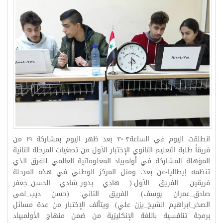
انطلقت اليوم في الساعة٣٠:٣ بعد ظهر اليوم بمشاركة ١٩ من
فريقاً طلبة التعليم الثانوي الإختبار الأول من تصغيات المرحلة الثانية
المؤهلة للمشاركة في أولمبياد المعلوماتية العالمي للفرق الذي
تنظمه إيطاليا-عن بعد، ومثل المركز الوطني في هذه المرحلة
فريقين: الفريق الأول:( هادي بدور_شادي الحسن_جعفر
صادق_عمران يوسف). الفريق الثاني: (حسن ديب_لمى
الصخر_ابراهيم الشيخ_يزن علي). ويتألف الإختبار من عدة مسائل
برمجة تنافسية باللغة الإنكليزية من ضمن منهاج الأولمبياد