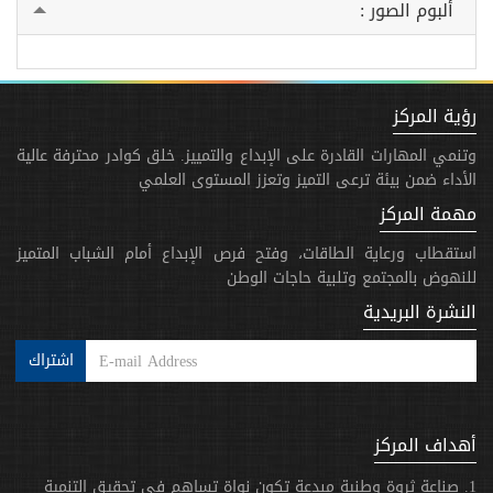
ألبوم الصور :
رؤية المركز
وتنمي المهارات القادرة على الإبداع والتمييز. خلق كوادر محترفة عالية
الأداء ضمن بيئة ترعى التميز وتعزز المستوى العلمي
مهمة المركز
استقطاب ورعاية الطاقات، وفتح فرص الإبداع أمام الشباب المتميز
للنهوض بالمجتمع وتلبية حاجات الوطن
النشرة البريدية
اشتراك
أهداف المركز
1. صناعة ثروة وطنية مبدعة تكون نواة تساهم في تحقيق التنمية